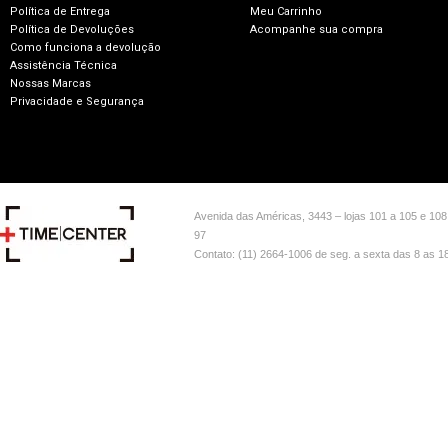
Política de Entrega
Meu Carrinho
Política de Devoluções
Acompanhe sua compra
Como funciona a devolução
Assistência Técnica
Nossas Marcas
Privacidade e Segurança
Avenida das Américas, 3443 – lojas 101 a 105 e 108
97
Contato: (11) 2664-1006 de seg. a sexta das 8 as 