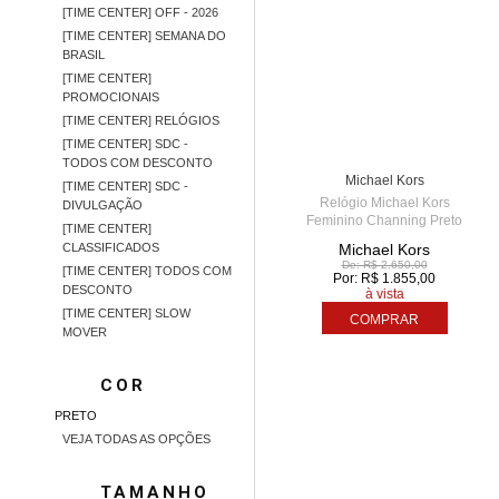
[TIME CENTER] OFF - 2026
[TIME CENTER] SEMANA DO
BRASIL
[TIME CENTER]
PROMOCIONAIS
[TIME CENTER] RELÓGIOS
TIME CENTER - AME
[TIME CENTER] SDC -
5
TODOS COM DESCONTO
Michael Kors
[TIME CENTER] SDC -
Relógio Michael Kors
DIVULGAÇÃO
Feminino Channing Preto
[TIME CENTER]
MK6625/1PN
CLASSIFICADOS
Michael Kors
De: R$ 2.650,00
[TIME CENTER] TODOS COM
Por: R$ 1.855,00
DESCONTO
à vista
[TIME CENTER] SLOW
COMPRAR
MOVER
COR
PRETO
VEJA TODAS AS OPÇÕES
TAMANHO