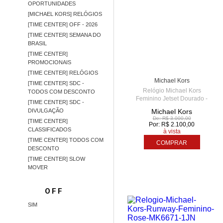
OPORTUNIDADES
[MICHAEL KORS] RELÓGIOS
[TIME CENTER] OFF - 2026
[TIME CENTER] SEMANA DO
BRASIL
[TIME CENTER]
PROMOCIONAIS
TIME CENTER - AME
5
[TIME CENTER] RELÓGIOS
Michael Kors
[TIME CENTER] SDC -
Relógio Michael Kors
TODOS COM DESCONTO
Feminino Jetset Dourado -
[TIME CENTER] SDC -
MK7239/1SN
DIVULGAÇÃO
Michael Kors
De: R$ 3.000,00
[TIME CENTER]
Por: R$ 2.100,00
CLASSIFICADOS
à vista
[TIME CENTER] TODOS COM
COMPRAR
DESCONTO
[TIME CENTER] SLOW
MOVER
OFF
SIM