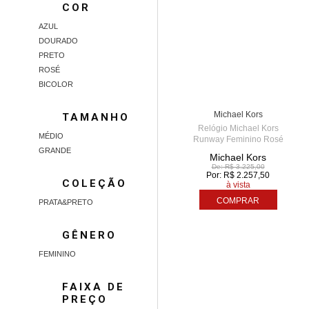
COR
AZUL
DOURADO
PRETO
ROSÉ
BICOLOR
TIME CENTER - AME
5
Michael Kors
TAMANHO
Relógio Michael Kors
MÉDIO
Runway Feminino Rosé
MK6671/1JN
GRANDE
Michael Kors
De: R$ 3.225,00
Por: R$ 2.257,50
COLEÇÃO
à vista
COMPRAR
PRATA&PRETO
GÊNERO
FEMININO
FAIXA DE
PREÇO