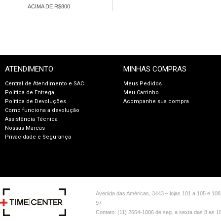
ACIMA DE R$800
ATENDIMENTO
MINHAS COMPRAS
Central de Atendimento e SAC
Meus Pedidos
Política de Entrega
Meu Carrinho
Política de Devoluções
Acompanhe sua compra
Como funciona a devolução
Assistência Técnica
Nossas Marcas
Privacidade e Segurança
Avenida das Américas, 3443 – lojas 101 a 105 e 108
97
Contato: (11) 2664-1006 de seg. a sexta das 8 as 