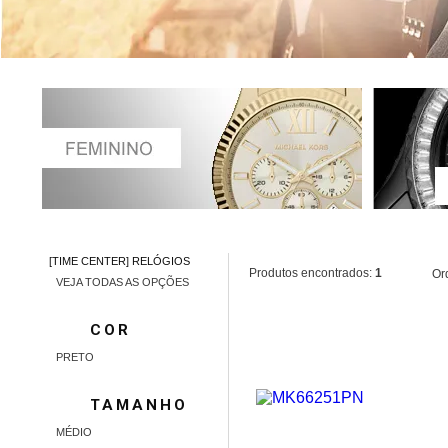
[TIME CENTER] RELÓGIOS
Produtos encontrados:
1
Or
VEJA TODAS AS OPÇÕES
COR
PRETO
TAMANHO
MÉDIO