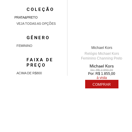
COLEÇÃO
PRATA&PRETO
VEJA TODAS AS OPÇÕES
GÊNERO
TIME CENTER - AME
5
FEMININO
Michael Kors
Relógio Michael Kors
Feminino Channing Preto
FAIXA DE
MK6625/1PN
PREÇO
Michael Kors
De: R$ 2.650,00
ACIMA DE R$800
Por: R$ 1.855,00
à vista
COMPRAR