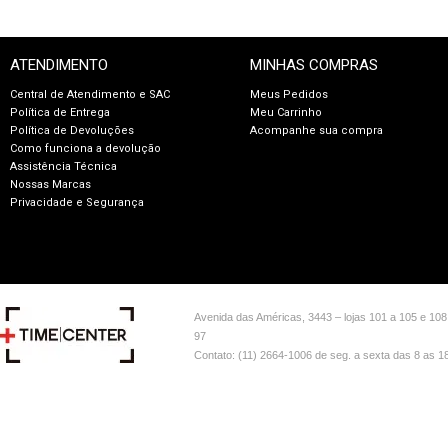
ATENDIMENTO
MINHAS COMPRAS
Central de Atendimento e SAC
Meus Pedidos
Política de Entrega
Meu Carrinho
Política de Devoluções
Acompanhe sua compra
Como funciona a devolução
Assistência Técnica
Nossas Marcas
Privacidade e Segurança
Avenida das Américas, 3443 – lojas 101 a 105 e 108
97
Contato: (11) 2664-1006 de seg. a sexta das 8 as 