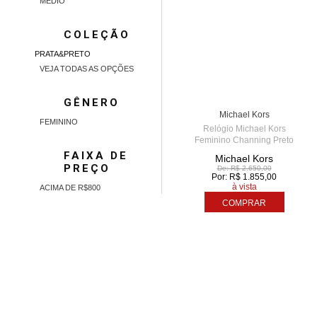
MÉDIO
COLEÇÃO
PRATA&PRETO
VEJA TODAS AS OPÇÕES
TIME CENTER - AME
5
GÊNERO
Michael Kors
FEMININO
Relógio Michael Kors
Feminino Channing Preto
MK6625/1PN
FAIXA DE
Michael Kors
PREÇO
De: R$ 2.650,00
Por: R$ 1.855,00
à vista
ACIMA DE R$800
COMPRAR