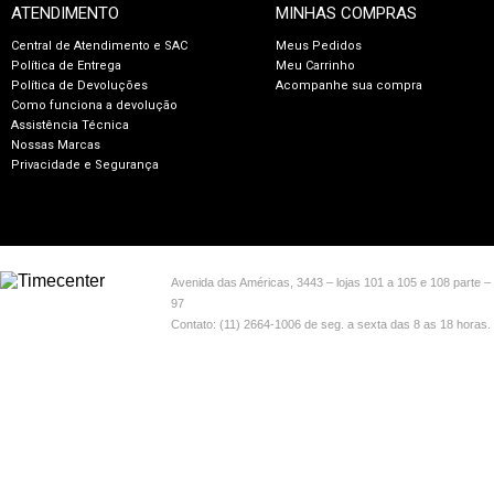
ATENDIMENTO
MINHAS COMPRAS
Central de Atendimento e SAC
Meus Pedidos
Política de Entrega
Meu Carrinho
Política de Devoluções
Acompanhe sua compra
Como funciona a devolução
Assistência Técnica
Nossas Marcas
Privacidade e Segurança
Avenida das Américas, 3443 – lojas 101 a 105 e 108 parte –
97
Contato: (11) 2664-1006 de seg. a sexta das 8 as 18 hora