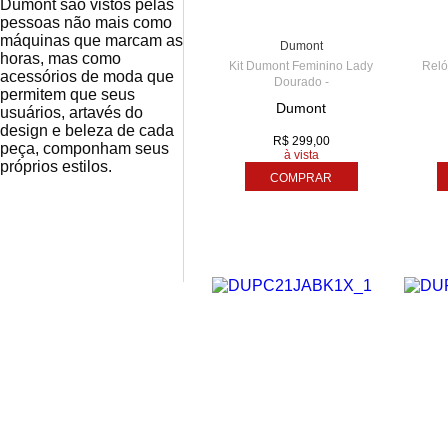
Dumont são vistos pelas
TIME CENTER - AME
pessoas não mais como
5
máquinas que marcam as
Dumont
horas, mas como
Kit Dumont Feminino Lady
Reló
acessórios de moda que
Dourado -
permitem que seus
DUPC21JAJ/K1X
Dumont
usuários, artavés do
design e beleza de cada
R$ 299,00
peça, componham seus
à vista
próprios estilos.
COMPRAR