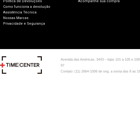
Política de Devoluções
Acompanhe sua compra
Como funciona a devolução
Assistência Técnica
Nossas Marcas
Privacidade e Segurança
Avenida das Américas, 3443 – lojas 101 a 105 e 108
97
Contato: (11) 2664-1006 de seg. a sexta das 8 as 