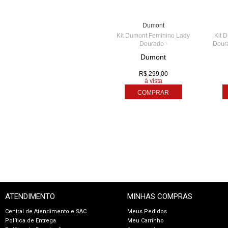
TIME CENTER - AME
5
Dumont
Kit Dumont Feminino Lady
Kit 
Dourado -
Dour
DUPC21JAB/K1X
Dumont
R$ 299,00
à vista
COMPRAR
ATENDIMENTO
MINHAS COMPRAS
Central de Atendimento e SAC
Meus Pedidos
Política de Entrega
Meu Carrinho